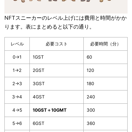
NFTスニーカーのレベル上げには費用と時間がかか
ります。表にまとめると以下の通り。
レベル
必要コスト
必要時間（分）
0→1
1GST
60
1→2
2GST
120
2→3
3GST
180
3→4
4GST
240
4→5
10GST＋10GMT
300
5→6
6GST
360