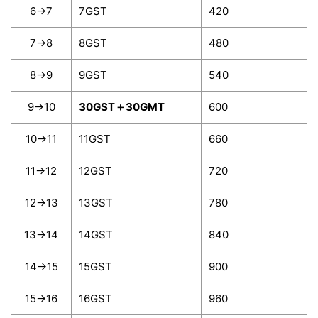
6→7
7GST
420
7→8
8GST
480
8→9
9GST
540
9→10
30GST＋30GMT
600
10→11
11GST
660
11→12
12GST
720
12→13
13GST
780
13→14
14GST
840
14→15
15GST
900
15→16
16GST
960