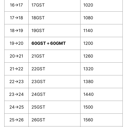
16→17
17GST
1020
17→18
18GST
1080
18→19
19GST
1140
19→20
60GST＋60GMT
1200
20→21
21GST
1260
21→22
22GST
1320
22→23
23GST
1380
23→24
24GST
1440
24→25
25GST
1500
25→26
26GST
1560