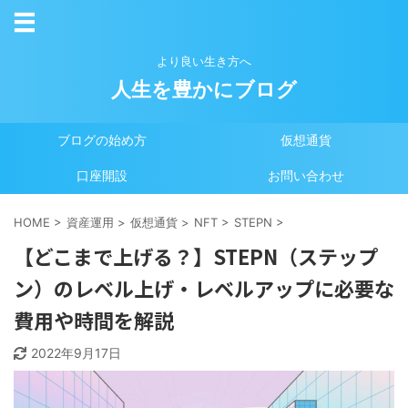
より良い生き方へ
人生を豊かにブログ
ブログの始め方
仮想通貨
口座開設
お問い合わせ
HOME
>
資産運用
>
仮想通貨
>
NFT
>
STEPN
>
【どこまで上げる？】STEPN（ステップ
ン）のレベル上げ・レベルアップに必要な
費用や時間を解説
2022年9月17日