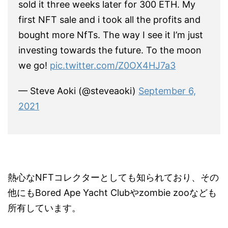
sold it three weeks later for 300 ETH. My
first NFT sale and i took all the profits and
bought more NfTs. The way I see it I’m just
investing towards the future. To the moon
we go!
pic.twitter.com/Z0OX4HJ7a3
— Steve Aoki (@steveaoki)
September 6,
2021
熱心なNFTコレクターとしても知られており、その
他にもBored Ape Yacht Clubやzombie zooなども
所有しています。