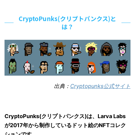
CryptoPunks(クリプトパンクス)と
は？
出典：
Cryptopunks公式サイト
CryptoPunks(
クリプトパンクス
)
は、
Larva Labs
が
2017
年から制作しているドット絵の
NFT
コレク
ションです。