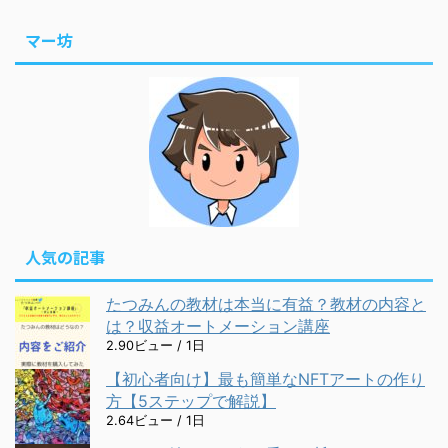
マー坊
人気の記事
たつみんの教材は本当に有益？教材の内容と
は？収益オートメーション講座
2.90ビュー / 1日
【初心者向け】最も簡単なNFTアートの作り
方【5ステップで解説】
2.64ビュー / 1日