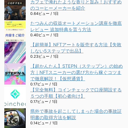
カフェで淹れたような香りと旨み！おすすめ
のコーヒーメーカーを紹介
0.64ビュー / 1日
たつみんの収益オートメーション講座を徹底
レビュー 追加特典を貰う方法
0.40ビュー / 1日
【超簡単】NFTアートを販売する方法【失敗
しない5ステップで出品】
0.23ビュー / 1日
【超かんたん】STEPN（ステップン）の始め
方｜NFTスニーカーの選び方から稼ぐコツま
で徹底解説！【仮想通貨】
0.17ビュー / 1日
【完全無料】コインチェックで口座開設する
５つの手順【初心者向け】
0.17ビュー / 1日
県外で事故を起こしてしまった場合の事故証
明書の取得方法を解説
0.14ビュー / 1日