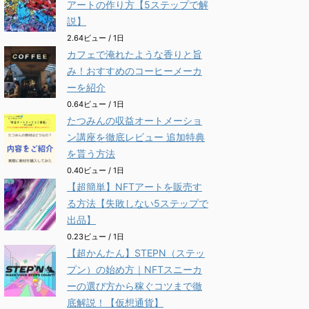
アートの作り方【5ステップで解
説】
2.64ビュー / 1日
カフェで淹れたような香りと旨
み！おすすめのコーヒーメーカ
ーを紹介
0.64ビュー / 1日
たつみんの収益オートメーショ
ン講座を徹底レビュー 追加特典
を貰う方法
0.40ビュー / 1日
【超簡単】NFTアートを販売す
る方法【失敗しない5ステップで
出品】
0.23ビュー / 1日
【超かんたん】STEPN（ステッ
プン）の始め方｜NFTスニーカ
ーの選び方から稼ぐコツまで徹
底解説！【仮想通貨】