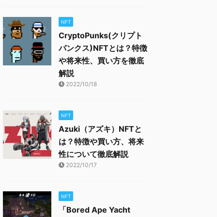
NFT
CryptoPunks(クリプト
パンクス)NFTとは？特徴
や将来性、買い方を徹底
解説
2022/10/18
NFT
Azuki（アズキ）NFTと
は？特徴や買い方、将来
性について徹底解説
2022/10/17
NFT
「Bored Ape Yacht