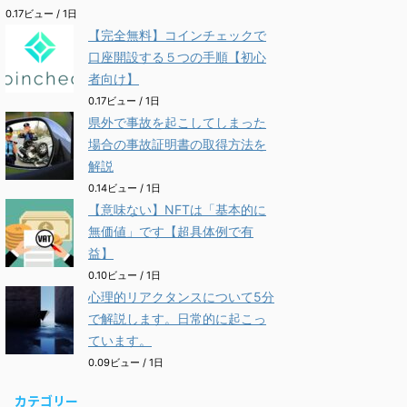
0.17ビュー / 1日
【完全無料】コインチェックで
口座開設する５つの手順【初心
者向け】
0.17ビュー / 1日
県外で事故を起こしてしまった
場合の事故証明書の取得方法を
解説
0.14ビュー / 1日
【意味ない】NFTは「基本的に
無価値」です【超具体例で有
益】
0.10ビュー / 1日
心理的リアクタンスについて5分
で解説します。日常的に起こっ
ています。
0.09ビュー / 1日
カテゴリー