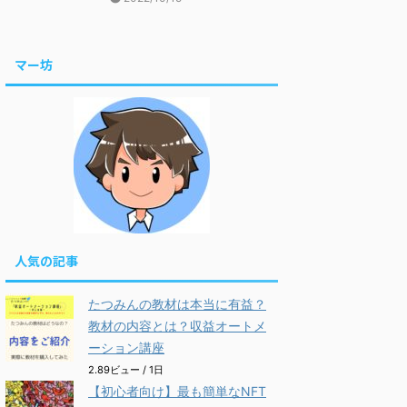
マー坊
人気の記事
たつみんの教材は本当に有益？
教材の内容とは？収益オートメ
ーション講座
2.89ビュー / 1日
【初心者向け】最も簡単なNFT