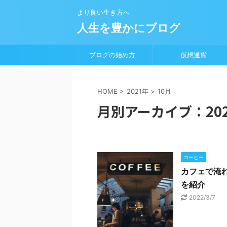
より良い生き方へ
人生を豊かにブログ
ブログの始め方
仮想通貨
HOME
>
2021年
>
10月
月別アーカイブ：202
コーヒー
カフェで淹
を紹介
2022/3/7