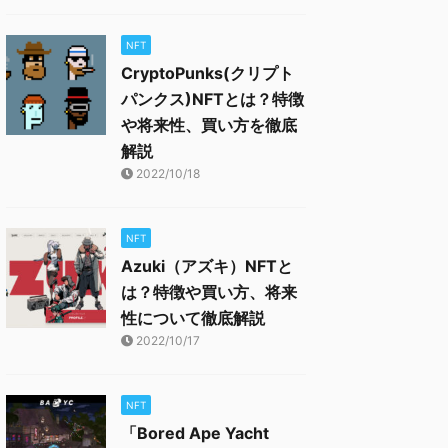
NFT
CryptoPunks(クリプト
パンクス)NFTとは？特徴
や将来性、買い方を徹底
解説
2022/10/18
NFT
Azuki（アズキ）NFTと
は？特徴や買い方、将来
性について徹底解説
2022/10/17
NFT
「Bored Ape Yacht