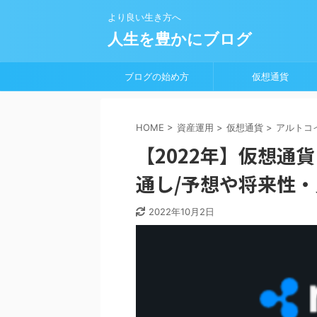
より良い生き方へ
人生を豊かにブログ
ブログの始め方
仮想通貨
HOME
>
資産運用
>
仮想通貨
>
アルトコ
【2022年】仮想通貨
通し/予想や将来性
2022年10月2日