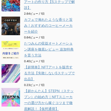
アートの作り方【5ステップで解
説】
2.64ビュー / 1日
カフェで淹れたような香りと旨
み！おすすめのコーヒーメーカ
ーを紹介
0.64ビュー / 1日
たつみんの収益オートメーショ
ン講座を徹底レビュー 追加特典
を貰う方法
0.40ビュー / 1日
【超簡単】NFTアートを販売す
る方法【失敗しない5ステップで
出品】
0.23ビュー / 1日
【超かんたん】STEPN（ステッ
プン）の始め方｜NFTスニーカ
ーの選び方から稼ぐコツまで徹
底解説！【仮想通貨】