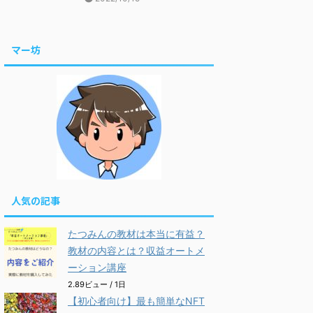
マー坊
人気の記事
たつみんの教材は本当に有益？
教材の内容とは？収益オートメ
ーション講座
2.89ビュー / 1日
【初心者向け】最も簡単なNFT