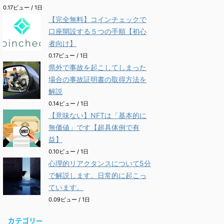
0.17ビュー / 1日
【完全無料】コインチェックで
口座開設する５つの手順【初心
者向け】
0.17ビュー / 1日
県外で事故を起こしてしまった
場合の事故証明書の取得方法を
解説
0.14ビュー / 1日
【意味ない】NFTは「基本的に
無価値」です【超具体例で有
益】
0.10ビュー / 1日
心理的リアクタンスについて5分
で解説します。日常的に起こっ
ています。
0.09ビュー / 1日
カテゴリー