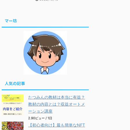
マー坊
人気の記事
たつみんの教材は本当に有益？
教材の内容とは？収益オートメ
ーション講座
2.90ビュー / 1日
【初心者向け】最も簡単なNFT