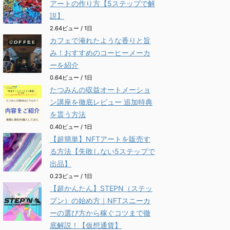
アートの作り方【5ステップで解
説】
2.64ビュー / 1日
カフェで淹れたような香りと旨
み！おすすめのコーヒーメーカ
ーを紹介
0.64ビュー / 1日
たつみんの収益オートメーショ
ン講座を徹底レビュー 追加特典
を貰う方法
0.40ビュー / 1日
【超簡単】NFTアートを販売す
る方法【失敗しない5ステップで
出品】
0.23ビュー / 1日
【超かんたん】STEPN（ステッ
プン）の始め方｜NFTスニーカ
ーの選び方から稼ぐコツまで徹
底解説！【仮想通貨】