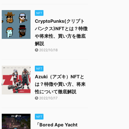
NFT
CryptoPunks(クリプト
パンクス)NFTとは？特徴
や将来性、買い方を徹底
解説
2022/10/18
NFT
Azuki（アズキ）NFTと
は？特徴や買い方、将来
性について徹底解説
2022/10/17
NFT
「Bored Ape Yacht