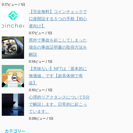
0.17ビュー / 1日
【完全無料】コインチェックで
口座開設する５つの手順【初心
者向け】
0.17ビュー / 1日
県外で事故を起こしてしまった
場合の事故証明書の取得方法を
解説
0.14ビュー / 1日
【意味ない】NFTは「基本的に
無価値」です【超具体例で有
益】
0.10ビュー / 1日
心理的リアクタンスについて5分
で解説します。日常的に起こっ
ています。
0.09ビュー / 1日
カテゴリー