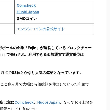
Coincheck
Huobi Japan
GMOコイン
エンジンコインの公式サイト
ガポールの企業「Enjin」が運営しているブロックチェー
tform」で発行され、利用できる仮想通貨で通貨単位は
日
時点で
88位とかなり人気の銘柄となっています。
、ここ数ヶ月で大幅に時価総額を伸ばしていった印象で
所は主に
Coincheck
と
Huobi Japan
となっており上場を
通貨としても有名です。