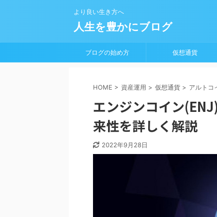
より良い生き方へ
人生を豊かにブログ
ブログの始め方
仮想通貨
HOME
>
資産運用
>
仮想通貨
>
アルトコ
エンジンコイン(EN
来性を詳しく解説
2022年9月28日