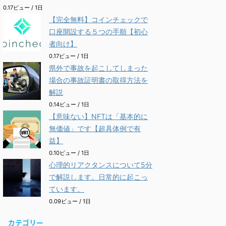
0.17ビュー / 1日
【完全無料】コインチェックで
口座開設する５つの手順【初心
者向け】
0.17ビュー / 1日
県外で事故を起こしてしまった
場合の事故証明書の取得方法を
解説
0.14ビュー / 1日
【意味ない】NFTは「基本的に
無価値」です【超具体例で有
益】
0.10ビュー / 1日
心理的リアクタンスについて5分
で解説します。日常的に起こっ
ています。
0.09ビュー / 1日
カテゴリー