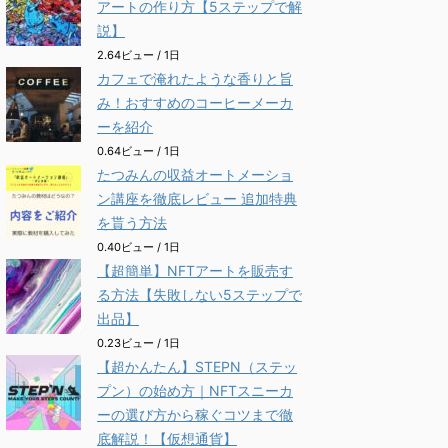
アートの作り方【5ステップで解
説】
2.64ビュー / 1日
カフェで淹れたような香りと旨
み！おすすめのコーヒーメーカ
ーを紹介
0.64ビュー / 1日
たつみんの収益オートメーショ
ン講座を徹底レビュー 追加特典
を貰う方法
0.40ビュー / 1日
【超簡単】NFTアートを販売す
る方法【失敗しない5ステップで
出品】
0.23ビュー / 1日
【超かんたん】STEPN（ステッ
プン）の始め方｜NFTスニーカ
ーの選び方から稼ぐコツまで徹
底解説！【仮想通貨】