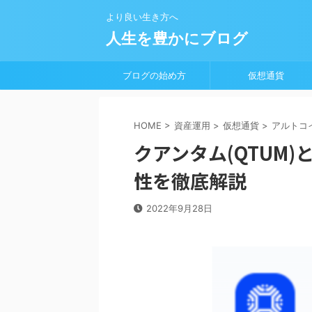
より良い生き方へ
人生を豊かにブログ
ブログの始め方
仮想通貨
HOME
>
資産運用
>
仮想通貨
>
アルトコ
クアンタム(QTUM
性を徹底解説
2022年9月28日