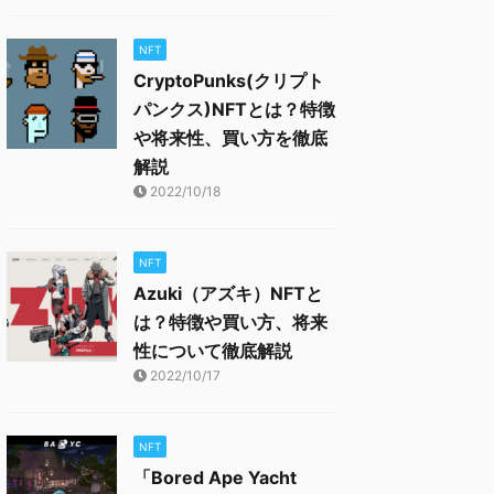
NFT
CryptoPunks(クリプト
パンクス)NFTとは？特徴
や将来性、買い方を徹底
解説
2022/10/18
NFT
Azuki（アズキ）NFTと
は？特徴や買い方、将来
性について徹底解説
2022/10/17
NFT
「Bored Ape Yacht