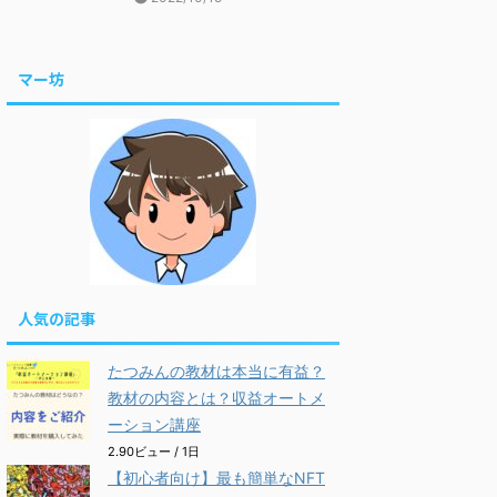
マー坊
人気の記事
たつみんの教材は本当に有益？
教材の内容とは？収益オートメ
ーション講座
2.90ビュー / 1日
【初心者向け】最も簡単なNFT