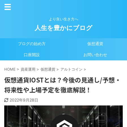
より良い生き方へ
人生を豊かにブログ
ブログの始め方
仮想通貨
口座開設
お問い合わせ
HOME
>
資産運用
>
仮想通貨
>
アルトコイン
>
仮想通貨IOSTとは？今後の見通し/予想・
将来性や上場予定を徹底解説！
2022年9月28日