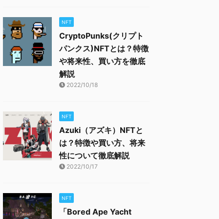
NFT
CryptoPunks(クリプト
パンクス)NFTとは？特徴
や将来性、買い方を徹底
解説
2022/10/18
NFT
Azuki（アズキ）NFTと
は？特徴や買い方、将来
性について徹底解説
2022/10/17
NFT
「Bored Ape Yacht