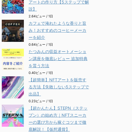
アートの作り方【5ステップで解
説】
2.64ビュー / 1日
カフェで淹れたような香りと旨
み！おすすめのコーヒーメーカ
ーを紹介
0.64ビュー / 1日
たつみんの収益オートメーショ
ン講座を徹底レビュー 追加特典
を貰う方法
0.40ビュー / 1日
【超簡単】NFTアートを販売す
る方法【失敗しない5ステップで
出品】
0.23ビュー / 1日
【超かんたん】STEPN（ステッ
プン）の始め方｜NFTスニーカ
ーの選び方から稼ぐコツまで徹
底解説！【仮想通貨】