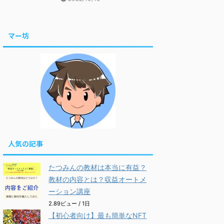
マー坊
人気の記事
たつみんの教材は本当に有益？
教材の内容とは？収益オートメ
ーション講座
2.89ビュー / 1日
【初心者向け】最も簡単なNFT