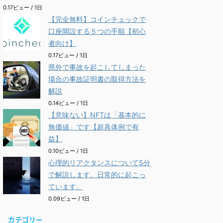
0.17ビュー / 1日
【完全無料】コインチェックで
口座開設する５つの手順【初心
者向け】
0.17ビュー / 1日
県外で事故を起こしてしまった
場合の事故証明書の取得方法を
解説
0.14ビュー / 1日
【意味ない】NFTは「基本的に
無価値」です【超具体例で有
益】
0.10ビュー / 1日
心理的リアクタンスについて5分
で解説します。日常的に起こっ
ています。
0.09ビュー / 1日
カテゴリー