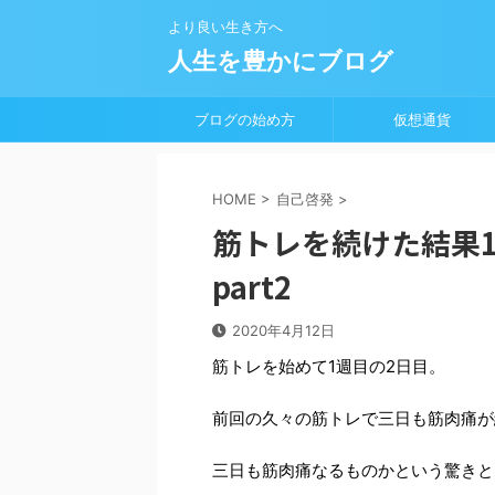
より良い生き方へ
人生を豊かにブログ
ブログの始め方
仮想通貨
HOME
>
自己啓発
>
筋トレを続けた結果
part2
2020年4月12日
筋トレを始めて1週目の2日目。
前回の久々の筋トレで三日も筋肉痛が
三日も筋肉痛なるものかという驚きと