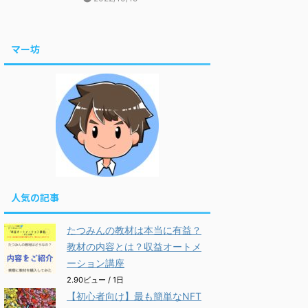
マー坊
人気の記事
たつみんの教材は本当に有益？
教材の内容とは？収益オートメ
ーション講座
2.90ビュー / 1日
【初心者向け】最も簡単なNFT