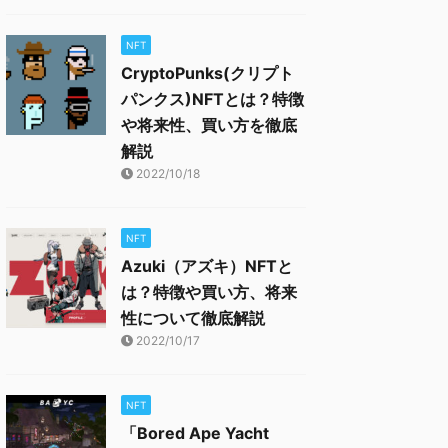
NFT
CryptoPunks(クリプト
パンクス)NFTとは？特徴
や将来性、買い方を徹底
解説
2022/10/18
NFT
Azuki（アズキ）NFTと
は？特徴や買い方、将来
性について徹底解説
2022/10/17
NFT
「Bored Ape Yacht