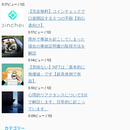
0.17ビュー / 1日
【完全無料】コインチェックで
口座開設する５つの手順【初心
者向け】
0.17ビュー / 1日
県外で事故を起こしてしまった
場合の事故証明書の取得方法を
解説
0.14ビュー / 1日
【意味ない】NFTは「基本的に
無価値」です【超具体例で有
益】
0.10ビュー / 1日
心理的リアクタンスについて5分
で解説します。日常的に起こっ
ています。
0.09ビュー / 1日
カテゴリー