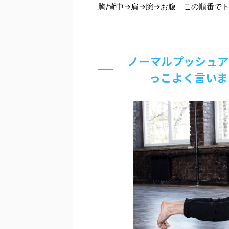
胸/背中→肩→腕→お腹 この順番で
ノーマルプッシュア
っこよく言いま