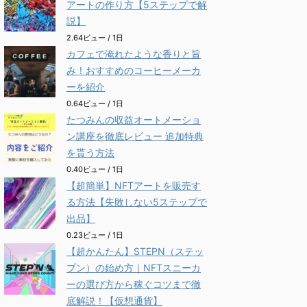
アートの作り方【5ステップで解
説】
2.64ビュー / 1日
カフェで淹れたような香りと旨
み！おすすめのコーヒーメーカ
ーを紹介
0.64ビュー / 1日
たつみんの収益オートメーショ
ン講座を徹底レビュー 追加特典
を貰う方法
0.40ビュー / 1日
【超簡単】NFTアートを販売す
る方法【失敗しない5ステップで
出品】
0.23ビュー / 1日
【超かんたん】STEPN（ステッ
プン）の始め方｜NFTスニーカ
ーの選び方から稼ぐコツまで徹
底解説！【仮想通貨】