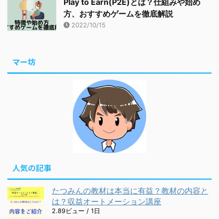
Play to Earn(P2E)とは？仕組みや始め
方、おすすめゲームを徹底解説
2022/10/15
マー坊
人気の記事
たつみんの教材は本当に有益？教材の内容と
は？収益オートメーション講座
2.89ビュー / 1日