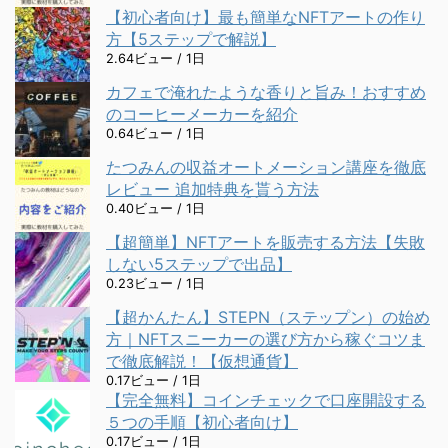
【初心者向け】最も簡単なNFTアートの作り
方【5ステップで解説】
2.64ビュー / 1日
カフェで淹れたような香りと旨み！おすすめ
のコーヒーメーカーを紹介
0.64ビュー / 1日
たつみんの収益オートメーション講座を徹底
レビュー 追加特典を貰う方法
0.40ビュー / 1日
【超簡単】NFTアートを販売する方法【失敗
しない5ステップで出品】
0.23ビュー / 1日
【超かんたん】STEPN（ステップン）の始め
方｜NFTスニーカーの選び方から稼ぐコツま
で徹底解説！【仮想通貨】
0.17ビュー / 1日
【完全無料】コインチェックで口座開設する
５つの手順【初心者向け】
0.17ビュー / 1日