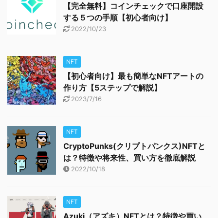
【完全無料】コインチェックで口座開設
する５つの手順【初心者向け】
2022/10/23
NFT
【初心者向け】最も簡単なNFTアートの
作り方【5ステップで解説】
2023/7/16
NFT
CryptoPunks(クリプトパンクス)NFTと
は？特徴や将来性、買い方を徹底解説
2022/10/18
NFT
Azuki（アズキ）NFTとは？特徴や買い